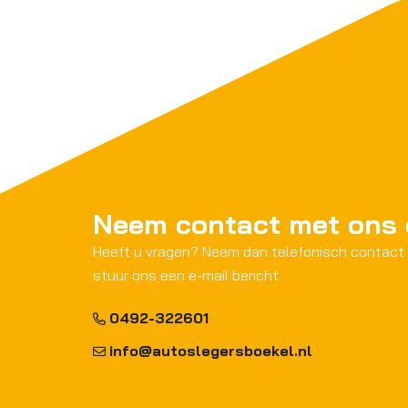
Neem contact met ons
Heeft u vragen? Neem dan telefonisch contact
stuur ons een e-mail bericht.
0492-322601
info@autoslegersboekel.nl