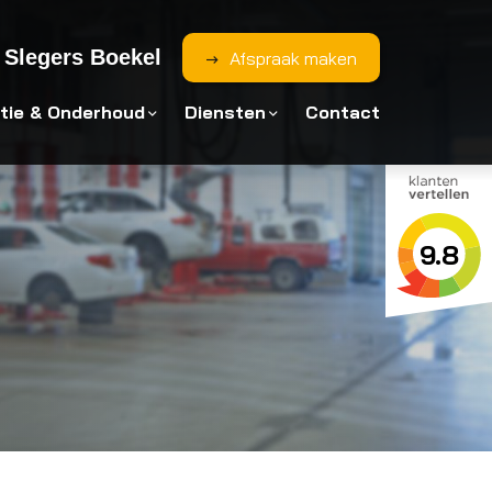
Slegers Boekel
Afspraak maken
tie & Onderhoud
Diensten
Contact
9.8