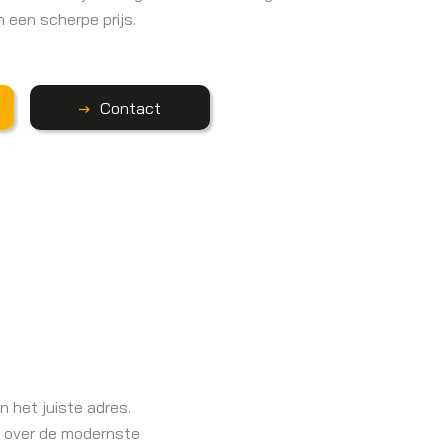
 een scherpe prijs.
Contact
 het juiste adres.
ij over de modernste